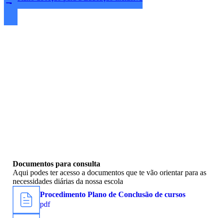
Testemunhos Antigos Alunos EPB
Fomos falar com antigos alunos da EPB que partilharam os seus
percursos na nossa escola e os diversos caminhos que seguiram
quando terminaram os seus cursos profissionais.
Documentos para consulta
Aqui podes ter acesso a documentos que te vão orientar para as
necessidades diárias da nossa escola
Procedimento Plano de Conclusão de cursos
pdf