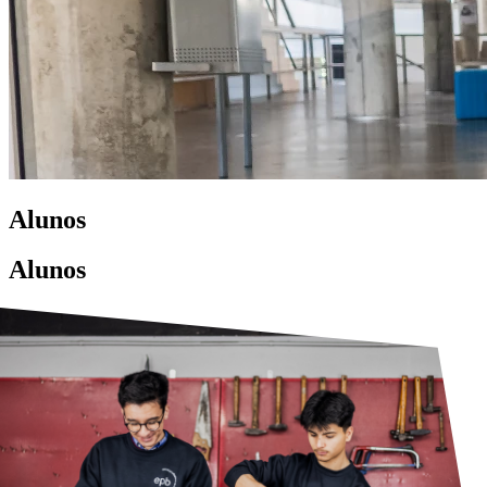
Técnico de Desenvolvimento de Software
contactos
(Programação e Sistemas Informáticos)
Técnico de Design de Comunicação Gráfica
Técnico de Eletrónica e Automação
candidaturas
Técnico de Mecatrónica Automóvel
Técnico de Obra (Planeamento e Coordenação de
Obra)
Técnico de Produção de Conteúdos Interativos
(Conteúdos Digitais, Gaming e Multimédia)
Alunos
Técnico de Refrigeração e Climatização
Técnico de Secretariado Executivo
Alunos
Técnico de Sistemas de Computação de Redes
(Computadores e Gestão de Redes)