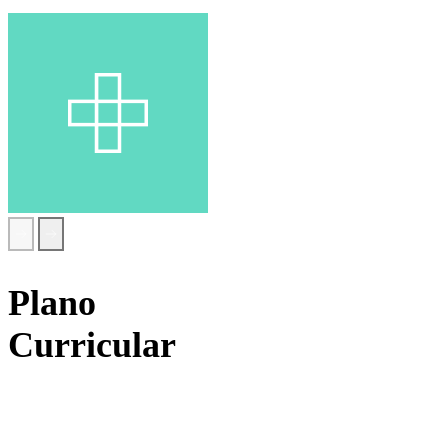
1.
Componente
Plano
sociocultural
Curricular
Português
Inglês
Área de
integração
TIC
Educação física