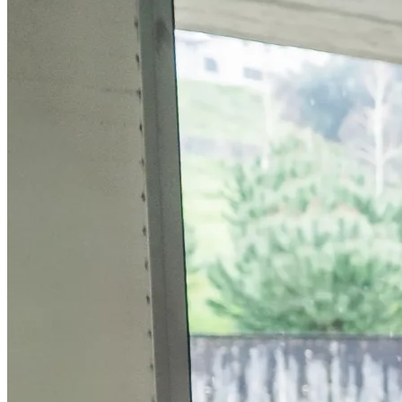
Técnico de Desenvolvimento de Software
contactos
(Programação e Sistemas Informáticos)
Técnico de Design de Comunicação Gráfica
Técnico de Eletrónica e Automação
candidaturas
Técnico de Mecatrónica Automóvel
Técnico de Obra (Planeamento e Coordenação de
Obra)
Técnico de Produção de Conteúdos Interativos
(Conteúdos Digitais, Gaming e Multimédia)
Técnico de Refrigeração e Climatização
Técnico de Secretariado Executivo
Técnico de Sistemas de Computação de Redes
(Computadores e Gestão de Redes)