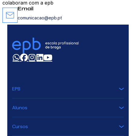
colaboram com a epb
Email
comunicacao@epb.pt
EPB
Alunos
Cursos