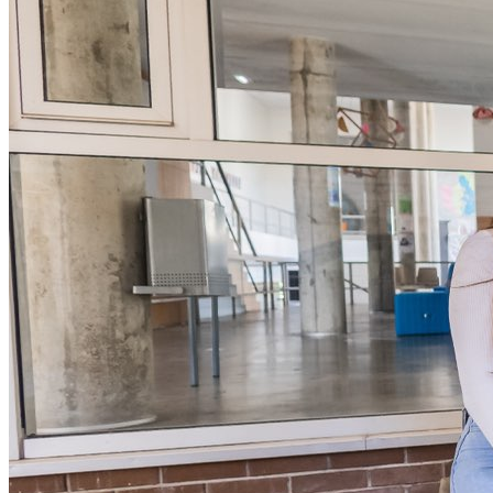
Técnico de Desenvolvimento de Software
contactos
(Programação e Sistemas Informáticos)
Técnico de Design de Comunicação Gráfica
Técnico de Eletrónica e Automação
candidaturas
Técnico de Mecatrónica Automóvel
Técnico de Obra (Planeamento e Coordenação de
Obra)
Técnico de Produção de Conteúdos Interativos
(Conteúdos Digitais, Gaming e Multimédia)
Técnico de Refrigeração e Climatização
Técnico de Secretariado Executivo
Técnico de Sistemas de Computação de Redes
(Computadores e Gestão de Redes)