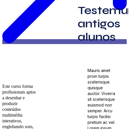
Testemu
antigos
alunos
Mauris amet
proin turpis
scelerisque
Este curso forma
quisque
profissionais aptos
auctor. Viverra
a desenhar e
sit scelerisque
produzir
euismod non
conteúdos
semper. Arcu
multimédia
turpis facilisi
interativos,
pretium ac vel.
englobando som,
Lorem ipsum