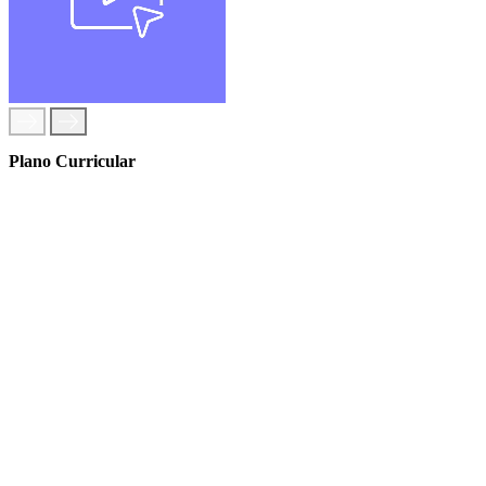
Plano Curricular
1. Componente sociocultural
Português
Inglês
Área de integração
TIC
Educação física
2. Componente técnica
Audiovisuais e Captação/Edição Digital de Media
Desenho Digital e Design Multimédia
Animação 2D e 3D por Computador
Introdução ao Desenvolvimento de Jogos e Storytelling
Design de Interface (UI/UX) para Aplicações Web
Edição e Pós-produção Áudio e Vídeo