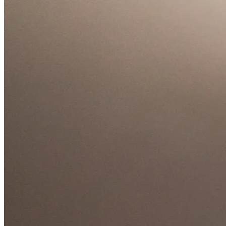
Técnico de Desenvolvimento de Software
contactos
(Programação e Sistemas Informáticos)
Técnico de Design de Comunicação Gráfica
Técnico de Eletrónica e Automação
candidaturas
Técnico de Mecatrónica Automóvel
Técnico de Obra (Planeamento e Coordenação de
Obra)
Técnico de Produção de Conteúdos Interativos
(Conteúdos Digitais, Gaming e Multimédia)
Técnico de Refrigeração e Climatização
Técnico de Secretariado Executivo
Técnico de Sistemas de Computação de Redes
(Computadores e Gestão de Redes)