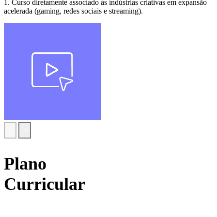
1. Curso diretamente associado às indústrias criativas em expansão
acelerada (gaming, redes sociais e streaming).
1. Componente
sociocultural
Plano
Português
Curricular
Inglês
Área de
integração
TIC